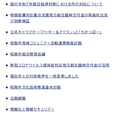
国の令和7年総合経済対策における市の対応について
物価高騰対応重点支援地方創生臨時交付金の実施状況及
び効果検証
公式キャラクター「アッキー＆アイラン」と「ちかっぱー」
昭島市地域コミュニティ活動連携推進計画
昭島市総合教育会議
新型コロナウイルス感染症対応地方創生臨時交付金の活用
福生市との行政境界を一部変更しました
昭島市文化芸術推進基本計画
企画調整
情報化と情報セキュリティ