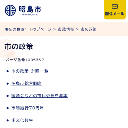
配信メール
現在の位置：
トップページ
>
市政情報
> 市の政策
市の政策
ページ番号
1005357
市の政策・計画一覧
昭島市総合戦略
審議会などの市民委員を募集
市制施行70周年
多文化共生