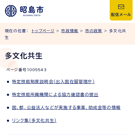
配信メール
現在の位置：
トップページ
>
市政情報
>
市の政策
> 多文化共
生
多文化共生
ページ番号
1005543
特定技能制度説明会（出入国在留管理庁）
特定技能所属機関による協力確認書の提出
国、都、公益法人などが実施する事業、助成金等の情報
リンク集（多文化共生）