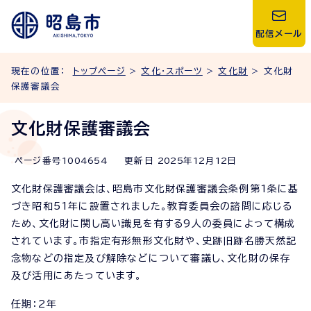
配信メール
現在の位置：
トップページ
>
文化・スポーツ
>
文化財
> 文化財
保護審議会
文化財保護審議会
ページ番号
1004654
更新日
2025
年
12
月
12
日
文化財保護審議会は、昭島市文化財保護審議会条例第1条に基
づき昭和51年に設置されました。教育委員会の諮問に応じる
ため、文化財に関し高い識見を有する9人の委員によって構成
されています。市指定有形無形文化財や、史跡旧跡名勝天然記
念物などの指定及び解除などについて審議し、文化財の保存
及び活用にあたっています。
任期：2年