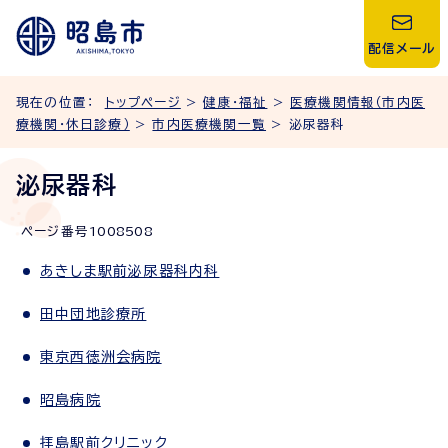
配信メール
現在の位置：
トップページ
>
健康・福祉
>
医療機関情報（市内医
療機関・休日診療）
>
市内医療機関一覧
> 泌尿器科
泌尿器科
ページ番号
1008508
あきしま駅前泌尿器科内科
田中団地診療所
東京西徳洲会病院
昭島病院
拝島駅前クリニック