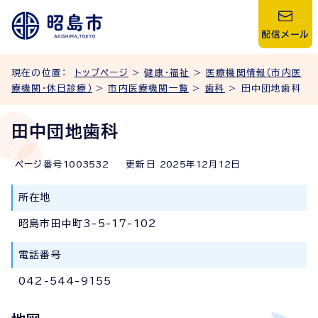
配信メール
現在の位置：
トップページ
>
健康・福祉
>
医療機関情報（市内医
療機関・休日診療）
>
市内医療機関一覧
>
歯科
> 田中団地歯科
田中団地歯科
ページ番号
1003532
更新日
2025
年
12
月
12
日
所在地
昭島市田中町3-5-17-102
電話番号
042-544-9155