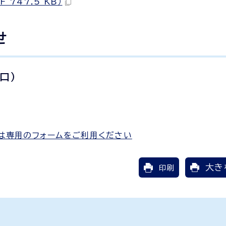
747.5 KB）
せ
口）
は専用のフォームをご利用ください
大き
印刷