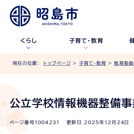
くらし
子育て・教育
現在の位置：
トップページ
>
子育て・教育
>
教育委員
公立学校情報機器整備事
ページ番号
1004231
更新日
2025
年
12
月
24
日