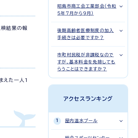
昭島市商工会工業部会（令和
5年7月から9月）
点検結果の報
後期高齢者医療制度の加入
手続きは必要ですか？
市町村民税が非課税なので
すが、基本料金を免除しても
らうことはできますか？
まえた一人1
アクセスランキング
屋内温水プール