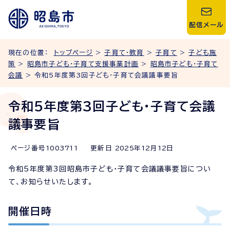
配信メール
現在の位置：
トップページ
>
子育て・教育
>
子育て
>
子ども施
策
>
昭島市子ども・子育て支援事業計画
>
昭島市子ども・子育て
会議
> 令和5年度第3回子ども・子育て会議議事要旨
令和5年度第3回子ども・子育て会議
議事要旨
ページ番号
1003711
更新日
2025
年
12
月
12
日
令和5年度第3回昭島市子ども・子育て会議議事要旨につい
て、お知らせいたします。
開催日時