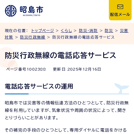
配信メール
現在の位置：
トップページ
>
くらし
>
防災・消防
>
防災
>
災害
対策
>
防災行政無線
> 防災行政無線の電話応答サービス
防災行政無線の電話応答サービス
ページ番号
1002388
更新日
2025
年
12
月
16
日
電話応答サービスの運用
昭島市では災害等の情報伝達方法のひとつとして、防災行政無
線を利用していますが、気象状況や周囲の状況によって、聞き
とりづらいことがあります。
その補完の手段のひとつとして、専用ダイヤルに電話をかける