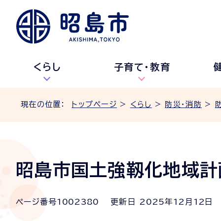
くらし
子育て・教育
現在の位置：
トップページ
>
くらし
>
防災・消防
>
昭島市国土強靱化地域計
ページ番号
1002380
更新日
2025
年
12
月
12
日