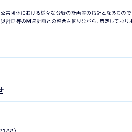
方公共団体における様々な分野の計画等の指針となるもので
災計画等の関連計画との整合を図りながら、策定しており
せ
2188）