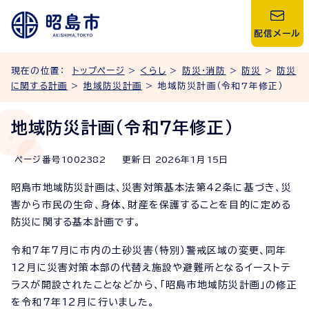
配信メール
現在の位置：
トップページ
>
くらし
>
防災・消防
>
防災
>
防災
に関する計画
>
地域防災計画
> 地域防災計画（令和7年修正）
地域防災計画（令和7年修正）
ページ番号
1002382
更新日
2026
年1月
15
日
昭島市地域防災計画は、災害対策基本法第42条に基づき、災
害から市民の生命、身体、財産を保護することを目的に定める
防災に関する基本計画です。
令和7年7月に市内の土砂災害（特別）警戒区域の変更、同年
12月に災害対策本部の代替え施設や避難所となるイーストテ
ラスが開設されたことなどから、「昭島市地域防災計画」の修正
を令和7年12月に行いました。