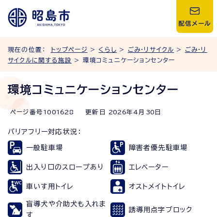
配信メール
現在の位置：
トップページ
>
くらし
>
ごみ・リサイクル
>
ごみ・リ
サイクルに関する施設
> 環境コミュニケーションセンター
環境コミュニケーションセンター
ページ番号
1001628
更新日
2026
年4月
30
日
バリアフリー対応状況：
一般駐車場
障害者優先駐車場
出入り口のスロープあり
エレベーター
車いす用トイレ
オストメイトトイレ
盲導犬や介助犬も入れま
誘導用点字ブロック
す