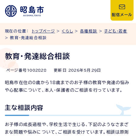
配信メール
現在の位置：
トップページ
>
くらし
>
各種相談
>
子ども・若者
> 教育・発達総合相談
教育・発達総合相談
ページ番号
1002828
更新日
2026
年5月
29
日
昭島市在住の0歳から18歳までのお子様の教育や発達の悩み
や心配事について、本人・保護者のご相談を行っています。
主な相談内容
お子様の成長過程や、学校生活で生じる、下記のようなさまざ
まな問題や悩みについて、ご相談を受けています。相談は原則