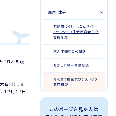
雇用・仕事
昭島市くらし・しごとサポー
トセンター （生活困窮者自立
支援制度）
求人求職などの相談
たけれども販
あきしま雇用労働相談
令和8年度創業ワンストップ
木曜日） 、8
窓口相談
 、12月17日
このページを見た人は