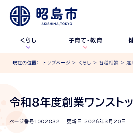
くらし
子育て・教育
現在の位置：
トップページ
>
くらし
>
各種相談
>
雇
令和8年度創業ワンスト
ページ番号
1002832
更新日
2026
年3月
20
日