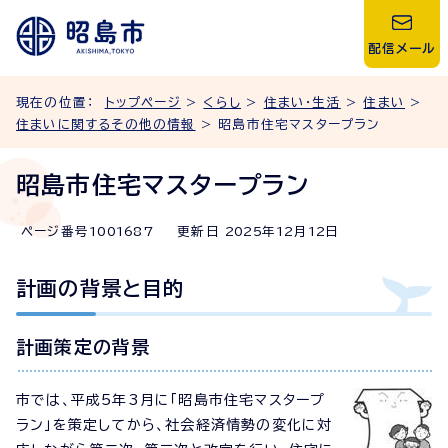
配信メール
現在の位置：
トップページ
>
くらし
>
住まい・生活
>
住まい
>
住まいに関するその他の情報
> 昭島市住宅マスタープラン
昭島市住宅マスタープラン
ページ番号
1001687
更新日
2025
年
12
月
12
日
計画の背景と目的
計画策定の背景
市では、平成5年3月に「昭島市住宅マスタープ
ラン」を策定してから、社会経済情勢の変化に対