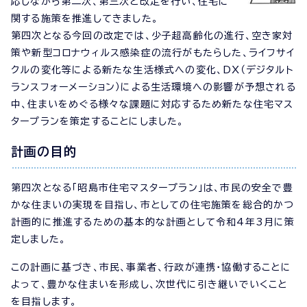
応しながら第二次、第三次と改定を行い、住宅に
関する施策を推進してきました。
第四次となる今回の改定では、少子超高齢化の進行、空き家対
策や新型コロナウィルス感染症の流行がもたらした、ライフサイ
クルの変化等による新たな生活様式への変化、DX（デジタルト
ランスフォーメーション）による生活環境への影響が予想される
中、住まいをめぐる様々な課題に対応するため新たな住宅マス
タープランを策定することにしました。
計画の目的
第四次となる「昭島市住宅マスタープラン」は、市民の安全で豊
かな住まいの実現を目指し、市としての住宅施策を総合的かつ
計画的に推進するための基本的な計画として令和4年3月に策
定しました。
この計画に基づき、市民、事業者、行政が連携・協働することに
よって、豊かな住まいを形成し、次世代に引き継いでいくこと
を目指します。