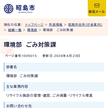
配信メール
現在の位置：
トップページ
>
市政情報
>
昭島市役所（庁舎案内）
>
組織一覧
>
環境部
> 環境部 ごみ対策課
環境部 ごみ対策課
ページ番号
1005015
更新日
2026
年4月
23
日
部署名
環境部 ごみ対策課
主な業務内容
リサイクル施設の管理・運営、ごみ減量・リサイクル推進
お問い合わせ先