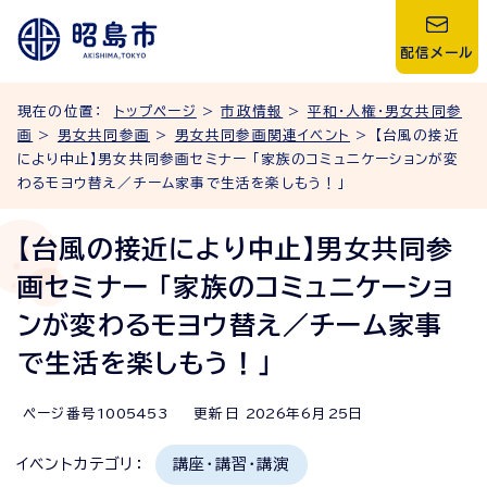
配信メール
現在の位置：
トップページ
>
市政情報
>
平和・人権・男女共同参
画
>
男女共同参画
>
男女共同参画関連イベント
> 【台風の接近
により中止】男女共同参画セミナー 「家族のコミュニケーションが変
わるモヨウ替え／チーム家事で生活を楽しもう！」
【台風の接近により中止】男女共同参
画セミナー 「家族のコミュニケーショ
ンが変わるモヨウ替え／チーム家事
で生活を楽しもう！」
ページ番号
1005453
更新日
2026
年6月
25
日
イベントカテゴリ：
講座・講習・講演