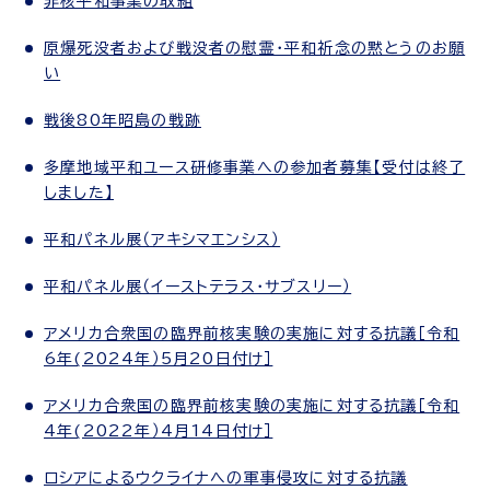
非核平和事業の取組
原爆死没者および戦没者の慰霊・平和祈念の黙とうのお願
い
戦後80年昭島の戦跡
多摩地域平和ユース研修事業への参加者募集【受付は終了
しました】
平和パネル展（アキシマエンシス）
平和パネル展（イーストテラス・サブスリー）
アメリカ合衆国の臨界前核実験の実施に対する抗議［令和
6年(2024年）5月20日付け］
アメリカ合衆国の臨界前核実験の実施に対する抗議［令和
4年(2022年）4月14日付け］
ロシアによるウクライナへの軍事侵攻に対する抗議