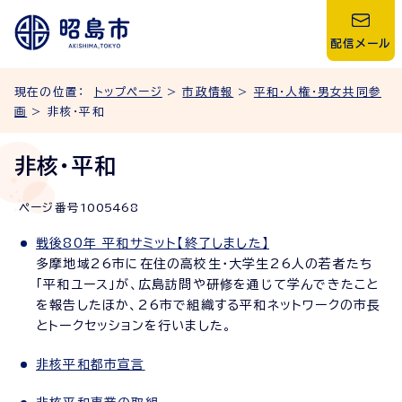
配信メール
現在の位置：
トップページ
>
市政情報
>
平和・人権・男女共同参
画
> 非核・平和
非核・平和
ページ番号
1005468
戦後80年 平和サミット【終了しました】
多摩地域26市に在住の高校生・大学生26人の若者たち
「平和ユース」が、広島訪問や研修を通じて学んできたこと
を報告したほか、26市で組織する平和ネットワークの市長
とトークセッションを行いました。
非核平和都市宣言