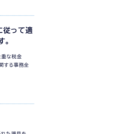
に従って適
す。
貴重な税金
関する事務全
優れた識見を