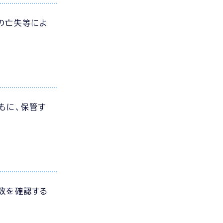
の亡失等によ
もに、保管す
数を確認する