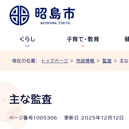
くらし
子育て・教育
現在の位置：
トップページ
>
市政情報
>
監査
> 主
主な監査
ページ番号
1005306
更新日
2025
年
12
月
12
日