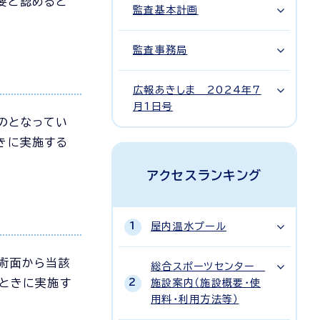
要と認めると
監査基本計画
監査事務局
広報あきしま 2024年7
月1日号
のとなってい
きに実施する
アクセスランキング
屋内温水プール
術面から当該
総合スポーツセンター
るときに実施す
施設案内（施設概要・使
用料・利用方法等）