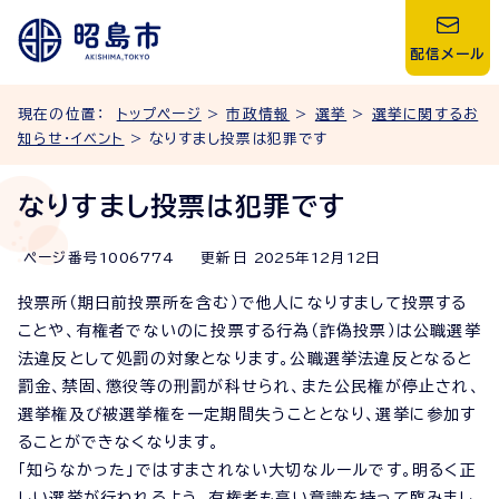
配信メール
現在の位置：
トップページ
>
市政情報
>
選挙
>
選挙に関するお
知らせ・イベント
> なりすまし投票は犯罪です
なりすまし投票は犯罪です
ページ番号
1006774
更新日
2025
年
12
月
12
日
投票所（期日前投票所を含む）で他人になりすまして投票する
ことや、有権者でないのに投票する行為（詐偽投票）は公職選挙
法違反として処罰の対象となります。公職選挙法違反となると
罰金、禁固、懲役等の刑罰が科せられ、また公民権が停止され、
選挙権及び被選挙権を一定期間失うこととなり、選挙に参加す
ることができなくなります。
「知らなかった」ではすまされない大切なルールです。明るく正
しい選挙が行われるよう、有権者も高い意識を持って臨みまし