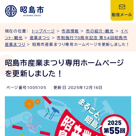
配信メール
現在の位置：
トップページ
>
市政情報
>
市の紹介・観光
>
イベ
ント・観光
>
産業まつり
>
市制施行70周年記念 第54回昭島市
産業まつり
> 昭島市産業まつり専用ホームページを更新しました！
昭島市産業まつり専用ホームページ
を更新しました！
ページ番号
1005105
更新日
2025
年
12
月
16
日