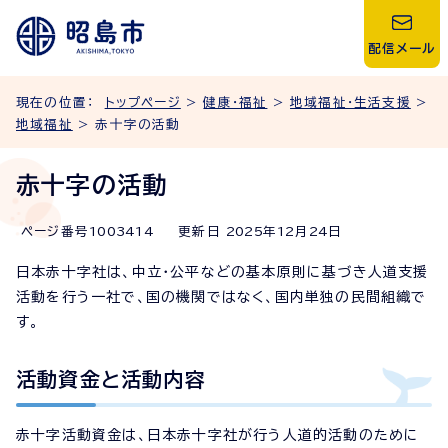
配信メール
現在の位置：
トップページ
>
健康・福祉
>
地域福祉・生活支援
>
地域福祉
> 赤十字の活動
赤十字の活動
ページ番号
1003414
更新日
2025
年
12
月
24
日
日本赤十字社は、中立・公平などの基本原則に基づき人道支援
活動を行う一社で、国の機関ではなく、国内単独の民間組織で
す。
活動資金と活動内容
赤十字活動資金は、日本赤十字社が行う人道的活動のために