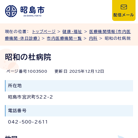
配信メール
現在の位置：
トップページ
>
健康・福祉
>
医療機関情報（市内医
療機関・休日診療）
>
市内医療機関一覧
>
内科
> 昭和の杜病院
昭和の杜病院
ページ番号
1003500
更新日
2025
年
12
月
12
日
所在地
昭島市宮沢町522-2
電話番号
042-500-2611