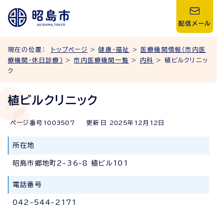
配信メール
現在の位置：
トップページ
>
健康・福祉
>
医療機関情報（市内医
療機関・休日診療）
>
市内医療機関一覧
>
内科
> 植ビルクリニッ
ク
植ビルクリニック
ページ番号
1003507
更新日
2025
年
12
月
12
日
所在地
昭島市郷地町2-36-8 植ビル101
電話番号
042-544-2171