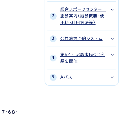
総合スポーツセンター
施設案内（施設概要・使
用料・利用方法等）
公共施設予約システム
第54回昭島市民くじら
祭を開催
Aバス
7・68・