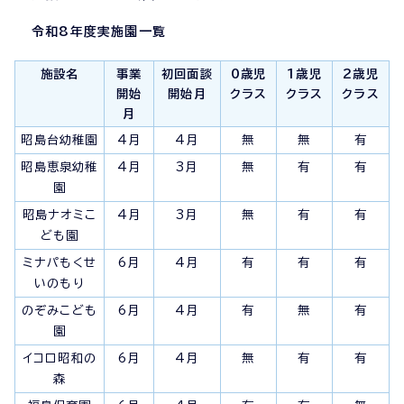
令和8年度実施園一覧
施設名
事業
初回面談
0歳児
1歳児
2歳児
開始
開始月
クラス
クラス
クラス
月
昭島台幼稚園
4月
4月
無
無
有
昭島恵泉幼稚
4月
3月
無
有
有
園
昭島ナオミこ
4月
3月
無
有
有
ども園
ミナパもくせ
6月
4月
有
有
有
いのもり
のぞみこども
6月
4月
有
無
有
園
イコロ昭和の
6月
4月
無
有
有
森