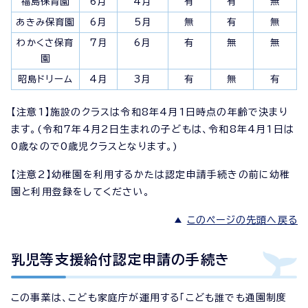
福島保育園
6月
4月
有
有
無
あきみ保育園
6月
5月
無
有
無
わかくさ保育
7月
6月
有
無
無
園
昭島ドリーム
4月
3月
有
無
有
【注意1】施設のクラスは令和8年4月1日時点の年齢で決まり
ます。(令和7年4月2日生まれの子どもは、令和8年4月1日は
0歳なので0歳児クラスとなります。)
【注意2】幼稚園を利用するかたは認定申請手続きの前に幼稚
園と利用登録をしてください。
このページの先頭へ戻る
乳児等支援給付認定申請の手続き
この事業は、こども家庭庁が運用する「こども誰でも通園制度