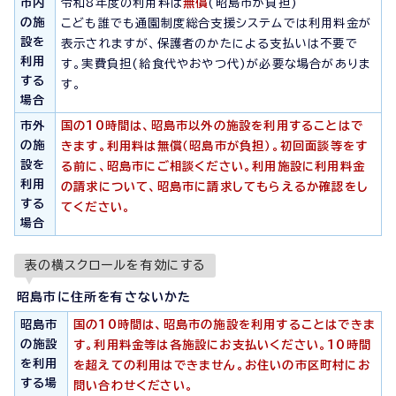
市内
令和8年度の利用料は
無償
(昭島市が負担)
の施
こども誰でも通園制度総合支援システムでは利用料金が
設を
表示されますが、保護者のかたによる支払いは不要で
利用
す。実費負担(給食代やおやつ代)が必要な場合がありま
する
す。
場合
市外
国の10時間は、昭島市以外の施設を利用することはで
の施
きます。利用料は無償（昭島市が負担）。初回面談等をす
設を
る前に、昭島市にご相談ください。利用施設に利用料金
利用
の請求について、昭島市に請求してもらえるか確認をし
する
てください。
場合
表の横スクロールを有効にする
昭島市に住所を有さないかた
昭島市
国の10時間は、昭島市の施設を利用することはできま
の施設
す。利用料金等は各施設にお支払いください。10時間
を利用
を超えての利用はできません。お住いの市区町村にお
する場
問い合わせください。