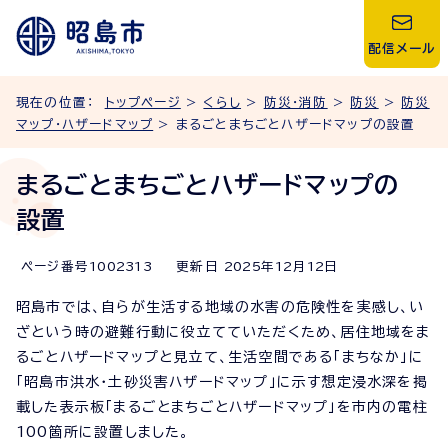
配信メール
現在の位置：
トップページ
>
くらし
>
防災・消防
>
防災
>
防災
マップ・ハザードマップ
> まるごとまちごとハザードマップの設置
まるごとまちごとハザードマップの
設置
ページ番号
1002313
更新日
2025
年
12
月
12
日
昭島市では、自らが生活する地域の水害の危険性を実感し、い
ざという時の避難行動に役立てていただくため、居住地域をま
るごとハザードマップと見立て、生活空間である「まちなか」に
「昭島市洪水・土砂災害ハザードマップ」に示す想定浸水深を掲
載した表示板「まるごとまちごとハザードマップ」を市内の電柱
100箇所に設置しました。