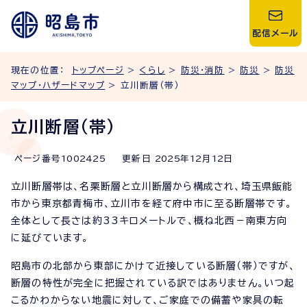
配信メール
現在の位置：
トップページ
>
くらし
>
防災・消防
>
防災
>
防災
マップ・ハザードマップ
> 立川断層（帯）
立川断層（帯）
ページ番号
1002425
更新日
2025
年
12
月
12
日
立川断層帯は、名栗断層と立川断層から構成され、埼玉県飯能
市から東京都青梅市、立川市を経て府中市に至る断層帯です。
全体として長さは約33キロメートルで、概ね北西－南東方向
に延びています。
昭島市の北部から東部にかけて近接している断層（帯）ですが、
断層の特性が完全に把握されている訳ではありません。いつ起
こるかわからない地震に対して、ご家庭での備蓄や家具の転