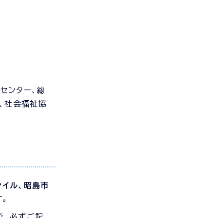
センター、総
課、社会福祉協
ァイル、昭島市
。
で、必ずご記