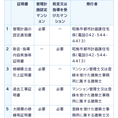
証明書
管理計
助言又は
発行者
画認定
指導を受
マンシ
けたマン
ョン
ション
1
管理計画の
必要
ー
昭島市都市計画課住宅
認定通知書
係（電話042-544-
4413）
2
助言・指導
ー
必要
昭島市都市計画課住宅
内容実施等
係（電話042-544-
証明書
4413）
3
修繕積立金
必要
ー
マンション管理士又は登
引上証明書
録を受けた建築士事務
所に属する建築士
4
過去工事証
必要
必要
マンション管理士又は登
明書
録を受けた建築士事務
所に属する建築士
5
大規模の修
必要
必要
登録を受けた建築士事
繕等証明書
務所に属する建築士又