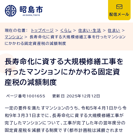
配信メール
現在の位置：
トップページ
>
くらし
>
住まい・生活
>
住まい
>
マンション
> 長寿命化に資する大規模修繕工事を行ったマンション
にかかわる固定資産税の減額制度
長寿命化に資する大規模修繕工事を
行ったマンションにかかわる固定資
産税の減額制度
ページ番号
1001655
更新日
2025
年
12
月
12
日
一定の要件を満たすマンションのうち、令和5年4月1日から令
和9年3月31日までに、長寿命化に資する大規模修繕工事が
完了したマンションについて、工事が完了した年の翌年度分の
固定資産税を減額する制度です（都市計画税は減額されませ