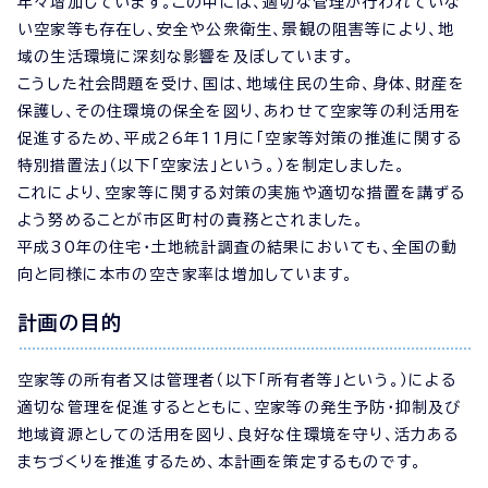
年々増加しています。この中には、適切な管理が行われていな
い空家等も存在し、安全や公衆衛生、景観の阻害等により、地
域の生活環境に深刻な影響を及ぼしています。
こうした社会問題を受け、国は、地域住民の生命、身体、財産を
保護し、その住環境の保全を図り、あわせて空家等の利活用を
促進するため、平成26年11月に「空家等対策の推進に関する
特別措置法」（以下「空家法」という。）を制定しました。
これにより、空家等に関する対策の実施や適切な措置を講ずる
よう努めることが市区町村の責務とされました。
平成30年の住宅・土地統計調査の結果においても、全国の動
向と同様に本市の空き家率は増加しています。
計画の目的
空家等の所有者又は管理者（以下「所有者等」という。）による
適切な管理を促進するとともに、空家等の発生予防・抑制及び
地域資源としての活用を図り、良好な住環境を守り、活力ある
まちづくりを推進するため、本計画を策定するものです。