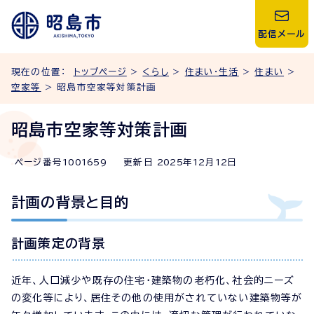
配信メール
現在の位置：
トップページ
>
くらし
>
住まい・生活
>
住まい
>
空家等
> 昭島市空家等対策計画
昭島市空家等対策計画
ページ番号
1001659
更新日
2025
年
12
月
12
日
計画の背景と目的
計画策定の背景
近年、人口減少や既存の住宅・建築物の老朽化、社会的ニーズ
の変化等により、居住その他の使用がされていない建築物等が