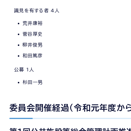
識見を有する者 4人
荒井康裕
菅谷厚史
柳井俊男
和田篤彦
公募 1人
杉田一男
委員会開催経過（令和元年度から