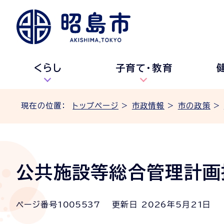
くらし
子育て・教育
現在の位置：
トップページ
>
市政情報
>
市の政策
>
公共施設等総合管理計画
ページ番号
1005537
更新日
2026
年5月
21
日