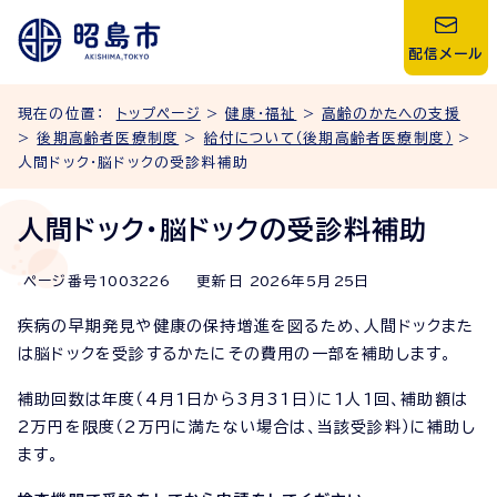
配信メール
現在の位置：
トップページ
>
健康・福祉
>
高齢のかたへの支援
>
後期高齢者医療制度
>
給付について（後期高齢者医療制度）
>
人間ドック・脳ドックの受診料補助
人間ドック・脳ドックの受診料補助
ページ番号
1003226
更新日
2026
年5月
25
日
疾病の早期発見や健康の保持増進を図るため、人間ドックまた
は脳ドックを受診するかたにその費用の一部を補助します。
補助回数は年度（4月1日から3月31日）に1人1回、補助額は
2万円を限度（2万円に満たない場合は、当該受診料）に補助し
ます。