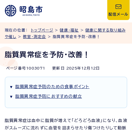
配信メール
現在の位置：
トップページ
>
健康・福祉
>
健康に関する取り組み
や催し
>
教室・測定会
> 脂質異常症を予防・改善！
脂質異常症を予防・改善！
ページ番号
1003071
更新日
2025
年
12
月
12
日
脂質異常症予防のための食事ポイント
脂質異常症予防におすすめの献立
脂質異常症は血中に脂質が増えて「どろどろ血液」になり、血液
がスムーズに流れずに血管を詰まらせたり傷つけたりして動脈