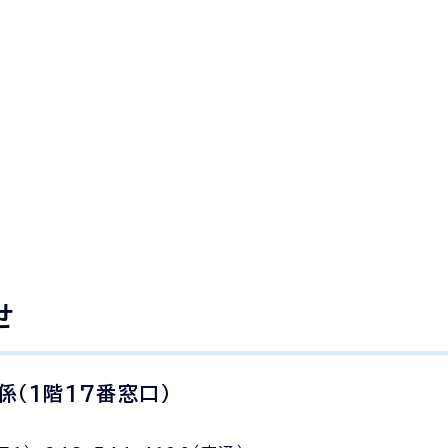
せ
（1階17番窓口）