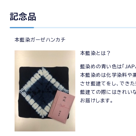
記念品
本藍染ガーゼハンカチ
本藍染とは？
藍染めの青い色は「
JAP
本藍染めは化学染料や薬
させ藍建てをし、でき
藍建ての際にはきれいな
お届けします。