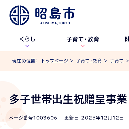
くらし
子育て・教育
現在の位置：
トップページ
>
子育て・教育
>
子育て
多子世帯出生祝贈呈事業
ページ番号
1003606
更新日
2025
年
12
月
12
日