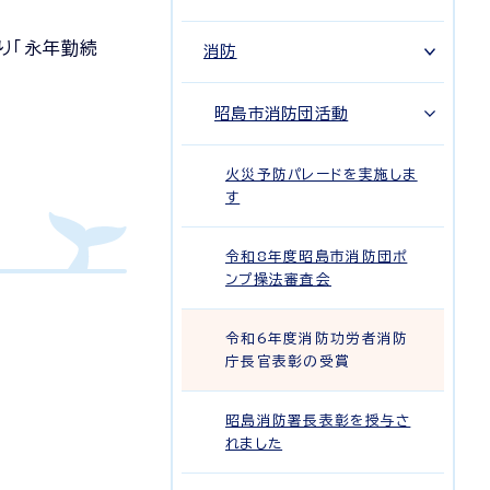
り「永年勤続
消防
昭島市消防団活動
火災予防パレードを実施しま
す
令和8年度昭島市消防団ポ
ンプ操法審査会
令和6年度消防功労者消防
庁長官表彰の受賞
昭島消防署長表彰を授与さ
れました