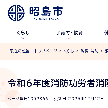
くらし
子育て・教育
現在の位置：
トップページ
>
くらし
>
防災・消防
>
令和6年度消防功労者消
ページ番号
1002366
更新日
2025
年
12
月
12
日