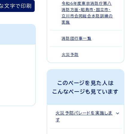
令和6年度東京消防庁第八
な文字で印刷
消防方面・昭島市・国立市・
立川市合同総合水防訓練の
実施
消防団行事一覧
火災予防
このページを見た人は
こんなページも見ています
火災予防パレードを実施しま
す