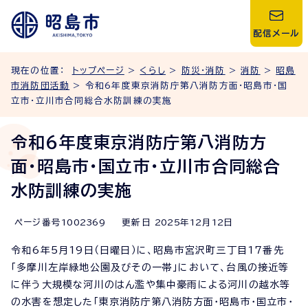
配信メール
現在の位置：
トップページ
>
くらし
>
防災・消防
>
消防
>
昭島
市消防団活動
> 令和6年度東京消防庁第八消防方面・昭島市・国
立市・立川市合同総合水防訓練の実施
令和6年度東京消防庁第八消防方
面・昭島市・国立市・立川市合同総合
水防訓練の実施
ページ番号
1002369
更新日
2025
年
12
月
12
日
令和6年5月19日（日曜日）に、昭島市宮沢町三丁目17番先
「多摩川左岸緑地公園及びその一帯」において、台風の接近等
に伴う大規模な河川のはん濫や集中豪雨による河川の越水等
の水害を想定した「東京消防庁第八消防方面・昭島市・国立市・