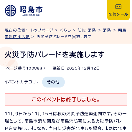
配信メール
現在の位置：
トップページ
>
くらし
>
防災・消防
>
消防
>
昭島
市消防団活動
> 火災予防パレードを実施します
火災予防パレードを実施します
ページ番号
1008997
更新日
2025
年
12
月
12
日
イベントカテゴリ：
その他
このイベントは終了しました。
11月9日から11月15日は秋の火災予防運動週間です。その一
環として、昭島市消防団及び昭島消防署による火災予防パレー
ドを実施します。なお、当日に災害が発生した場合、または発生