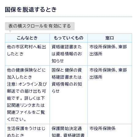
国保を脱退するとき
表の横スクロールを有効にする
こんなとき
もっていくもの
窓口
他の市区町村へ転出
資格確認書また
市役所保険係、東部
したとき
は資格情報のお
出張所
知らせ
他の健康保険などに
国保と健保の資
市役所保険係、東部
加入したとき
格確認書または
出張所
注意：オンライン及び
資格情報のお知
郵送での届け出も可
らせ
能です。 詳しくは下
記関連リンクまたは
関連ファイルをご覧
ください。
生活保護をうけはじ
保護開始決定通
市役所保険係
めたとき
知書、資格確認書