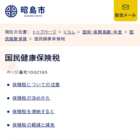
配信メール
現在の位置：
トップページ
>
くらし
>
国保・後期高齢・年金
>
国
民健康保険
> 国民健康保険税
国民健康保険税
ページ番号
1002195
保険税についての注意
保険税の決めかた
保険税を滞納すると
保険税の軽減と減免