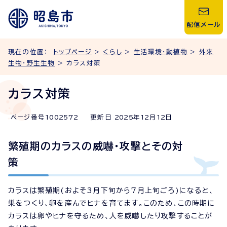
配信メール
現在の位置：
トップページ
>
くらし
>
生活環境・動植物
>
外来
生物・野生生物
> カラス対策
カラス対策
ページ番号
1002572
更新日
2025
年
12
月
12
日
繁殖期のカラスの威嚇・攻撃とその対
策
カラスは繁殖期(およそ3月下旬から7月上旬ごろ)になると、
巣をつくり、卵を産んでヒナを育てます。このため、この時期に
カラスは卵やヒナを守るため、人を威嚇したり攻撃することが