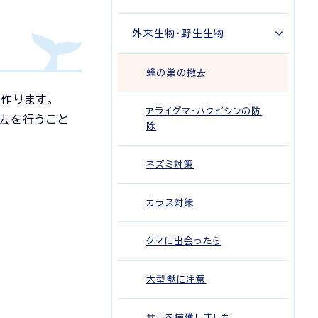
外来生物・野生生物
蜂の巣の撤去
作ります。
アライグマ・ハクビシンの防
去を行うこと
除
ネズミ対策
カラス対策
クマに出会ったら
大型獣に注意
サルを捕獲しました