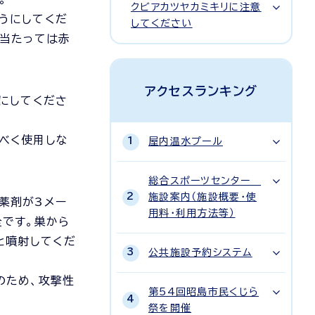
クビアカツヤカミキリに注意
うにしてくだ
してください
に当たっては赤
アクセスランキング
にしてくださ
べく使用しな
屋内温水プール
総合スポーツセンター
施設案内（施設概要・使
薬剤が3メー
用料・利用方法等）
全です。巣から
と噴射してくだ
公共施設予約システム
のため、攻撃性
第54回昭島市民くじら
祭を開催