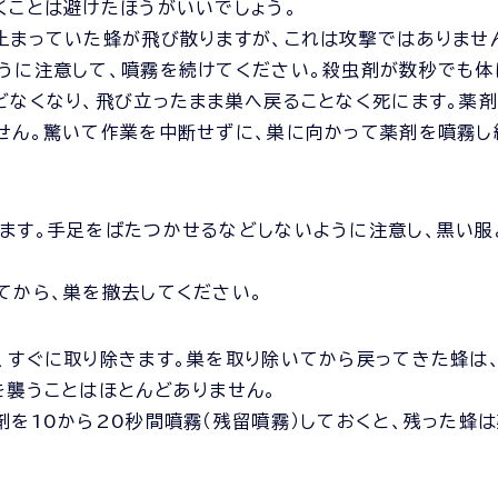
くことは避けたほうがいいでしょう。
止まっていた蜂が飛び散りますが、これは攻撃ではありませ
うに注意して、噴霧を続けてください。殺虫剤が数秒でも体
どなくなり、飛び立ったまま巣へ戻ることなく死にます。薬
せん。驚いて作業を中断せずに、巣に向かって薬剤を噴霧し
ます。手足をばたつかせるなどしないように注意し、黒い服
てから、巣を撤去してください。
、すぐに取り除きます。巣を取り除いてから戻ってきた蜂は
を襲うことはほとんどありません。
剤を10から20秒間噴霧（残留噴霧）しておくと、残った蜂