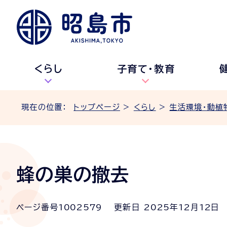
くらし
子育て・教育
現在の位置：
トップページ
>
くらし
>
生活環境・動植
蜂の巣の撤去
ページ番号
1002579
更新日
2025
年
12
月
12
日