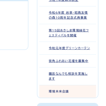
令和6年度 岩泉・昭島友情
の森10周年記念式典事業
第15回あきしま環境緑花フ
ェスティバルを開催
令和元年度グリーンカーテン
街角ふれあい花壇を募集中
園芸なんでも相談を実施し
ます
環境未来会議