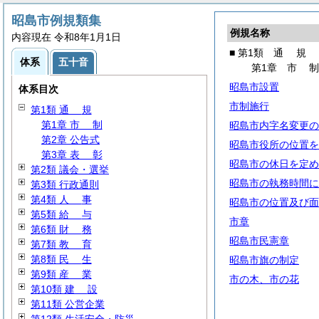
昭島市例規類集
例規名称
内容現在 令和8年1月1日
■ 第1類
通
規
体系
五十音
第1章
市
昭島市設置
体系目次
市制施行
第1類
通
規
第1章
市
制
昭島市内字名変更の
第2章 公告式
昭島市役所の位置を
第3章
表
彰
昭島市の休日を定め
第2類 議会・選挙
昭島市の執務時間に
第3類 行政通則
第4類
人
事
昭島市の位置及び面
第5類
給
与
市章
第6類
財
務
昭島市民憲章
第7類
教
育
第8類
民
生
昭島市旗の制定
第9類
産
業
市の木、市の花
第10類
建
設
第11類 公営企業