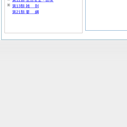
第12類 生活安全・防災
第13類
雑
則
第21類
要
綱