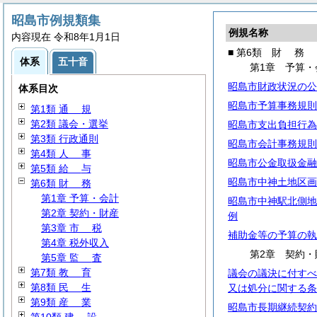
昭島市例規類集
例規名称
内容現在 令和8年1月1日
■ 第6類
財
務
体系
五十音
第1章 予算・
昭島市財政状況の公
体系目次
昭島市予算事務規則
第1類
通
規
第2類 議会・選挙
昭島市支出負担行為
第3類 行政通則
昭島市会計事務規則
第4類
人
事
昭島市公金取扱金融
第5類
給
与
昭島市中神土地区画
第6類
財
務
第1章 予算・会計
昭島市中神駅北側地
第2章 契約・財産
例
第3章
市
税
補助金等の予算の執
第4章 税外収入
第2章 契約・
第5章
監
査
第7類
教
育
議会の議決に付すべ
第8類
民
生
又は処分に関する条
第9類
産
業
昭島市長期継続契約