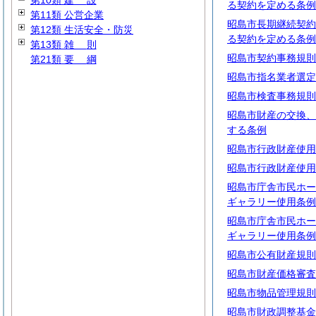
第10類
建
設
る契約を定める条例
第11類 公営企業
昭島市長期継続契約
第12類 生活安全・防災
る契約を定める条例
第13類
雑
則
昭島市契約事務規則
第21類
要
綱
昭島市指名業者選定
昭島市検査事務規則
昭島市財産の交換、
する条例
昭島市行政財産使用
昭島市行政財産使用
昭島市庁舎市民ホー
ギャラリー使用条例
昭島市庁舎市民ホー
ギャラリー使用条例
昭島市公有財産規則
昭島市財産価格審査
昭島市物品管理規則
昭島市財政調整基金