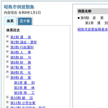
昭島市例規類集
例規名称
内容現在 令和8年1月1日
■ 第9類
産
業
体系
五十音
第1章
通
昭島市産業振興基本
体系目次
第1類
通
規
第2類 議会・選挙
第3類 行政通則
第4類
人
事
第5類
給
与
第6類
財
務
第7類
教
育
第8類
民
生
第9類
産
業
第1章
通
則
第2章
農
林
第3章
商
工
第10類
建
設
第11類 公営企業