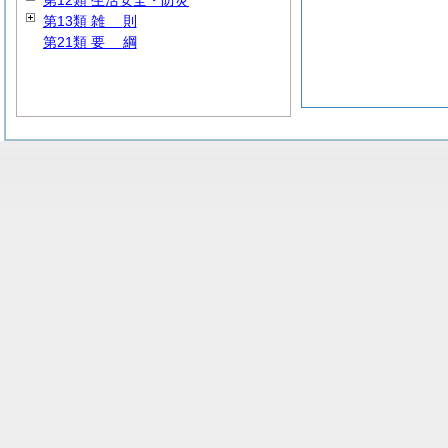
第12類 生活安全・防災
第13類
雑
則
第21類
要
綱