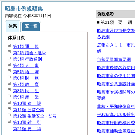
昭島市例規類集
例規名称
内容現在 令和8年1月1日
■ 第21類
要
綱
体系
五十音
昭島市及び市長交際
る要綱
体系目次
広報あきしま「市民
第1類
通
規
綱
第2類 議会・選挙
第3類 行政通則
市勢要覧頒布要綱
第4類
人
事
昭島市後援名義使用
第5類
給
与
昭島市章の使用に関
第6類
財
務
昭島市公共施設計画
第7類
教
育
第8類
民
生
昭島市附属機関等の
第9類
産
業
要綱
第10類
建
設
非核・平和映像資料
第11類 公営企業
平和写真パネル貸出
第12類 生活安全・防災
第13類
雑
則
昭島市行財政検討委
第21類
要
綱
昭島市補助金等適正