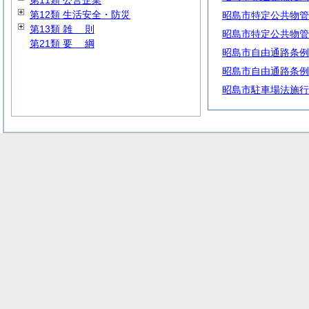
第11類 公営企業
第12類 生活安全・防災
昭島市特定公共物管
第13類
雑
則
昭島市特定公共物管
第21類
要
綱
昭島市自由通路条例
昭島市自由通路条例
昭島市駐車場法施行