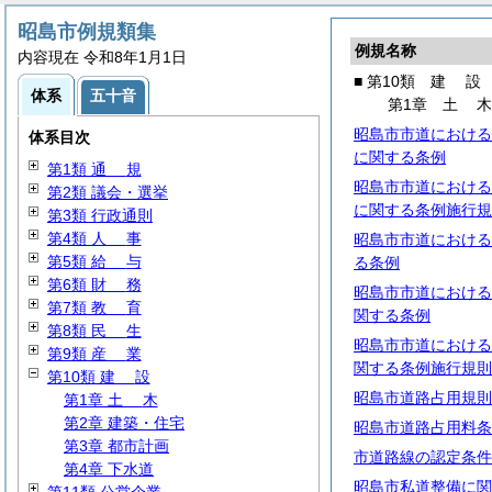
昭島市例規類集
例規名称
内容現在 令和8年1月1日
■ 第10類
建
設
体系
五十音
第1章
土
昭島市市道における
体系目次
に関する条例
第1類
通
規
昭島市市道における
第2類 議会・選挙
に関する条例施行規
第3類 行政通則
第4類
人
事
昭島市市道における
第5類
給
与
る条例
第6類
財
務
昭島市市道における
第7類
教
育
関する条例
第8類
民
生
昭島市市道における
第9類
産
業
関する条例施行規則
第10類
建
設
昭島市道路占用規則
第1章
土
木
第2章 建築・住宅
昭島市道路占用料条
第3章 都市計画
市道路線の認定条件
第4章 下水道
昭島市私道整備に関