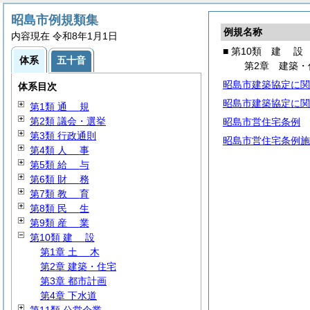
昭島市例規類集
例規名称
内容現在 令和8年1月1日
■ 第10類
建
設
体系
五十音
第2章 建築・
昭島市建築協定に関
体系目次
昭島市建築協定に関
第1類
通
規
第2類 議会・選挙
昭島市営住宅条例
第3類 行政通則
昭島市営住宅条例施
第4類
人
事
第5類
給
与
第6類
財
務
第7類
教
育
第8類
民
生
第9類
産
業
第10類
建
設
第1章
土
木
第2章 建築・住宅
第3章 都市計画
第4章 下水道