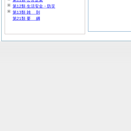
第11類 公営企業
第12類 生活安全・防災
第13類
雑
則
第21類
要
綱