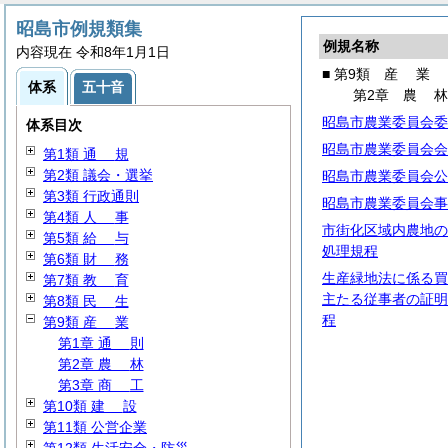
昭島市例規類集
例規名称
内容現在 令和8年1月1日
■ 第9類
産
業
体系
五十音
第2章
農
昭島市農業委員会委
体系目次
昭島市農業委員会会
第1類
通
規
第2類 議会・選挙
昭島市農業委員会公
第3類 行政通則
昭島市農業委員会事
第4類
人
事
市街化区域内農地の
第5類
給
与
処理規程
第6類
財
務
生産緑地法に係る買
第7類
教
育
主たる従事者の証明
第8類
民
生
程
第9類
産
業
第1章
通
則
第2章
農
林
第3章
商
工
第10類
建
設
第11類 公営企業