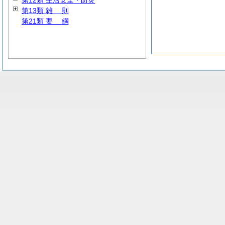
第12類 生活安全・防災
第13類
雑
則
第21類
要
綱