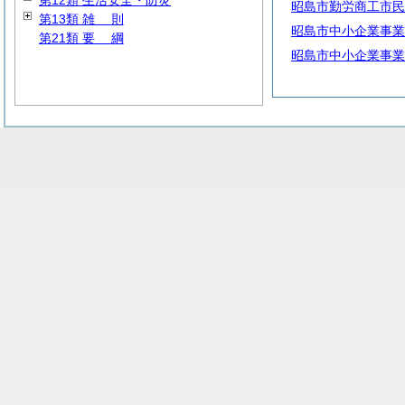
第12類 生活安全・防災
昭島市勤労商工市民
第13類
雑
則
昭島市中小企業事業
第21類
要
綱
昭島市中小企業事業