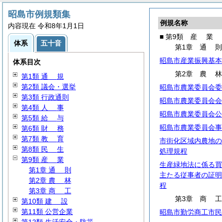
昭島市例規類集
例規名称
内容現在 令和8年1月1日
■ 第9類
産
業
体系
五十音
第1章
通
昭島市産業振興基本
体系目次
第2章
農
第1類
通
規
第2類 議会・選挙
昭島市農業委員会委
第3類 行政通則
昭島市農業委員会会
第4類
人
事
昭島市農業委員会公
第5類
給
与
昭島市農業委員会事
第6類
財
務
第7類
教
育
市街化区域内農地の
第8類
民
生
処理規程
第9類
産
業
生産緑地法に係る買
第1章
通
則
主たる従事者の証明
第2章
農
林
程
第3章
商
工
第3章
商
第10類
建
設
第11類 公営企業
昭島市勤労商工市民